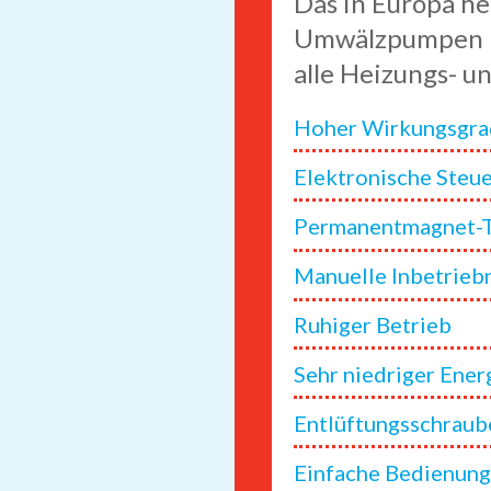
Das in Europa h
Umwälzpumpen bie
alle Heizungs- 
Hoher Wirkungsgr
Elektronische Steu
Permanentmagnet-
Manuelle Inbetrie
Ruhiger Betrieb
Sehr niedriger Ene
Entlüftungsschraub
Einfache Bedienun