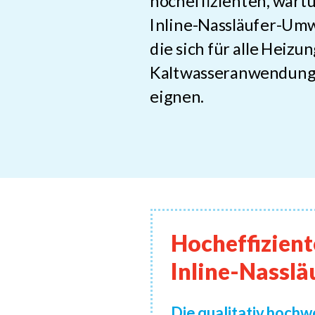
hocheffizienten, wart
Inline-Nassläufer-Um
die sich für alle Heizu
Kaltwasseranwendung
eignen.
Hocheffizient
Inline-Nassl
Die qualitativ hoch