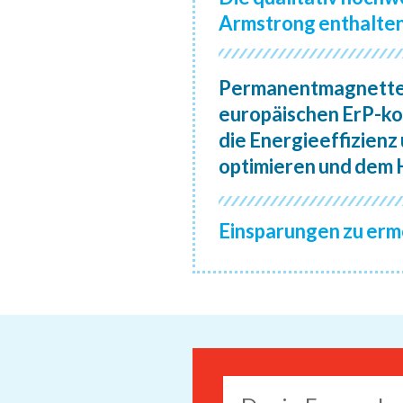
Armstrong enthalte
Permanentmagnettec
europäischen ErP-k
die Energieeffizienz
optimieren und dem
Einsparungen zu erm