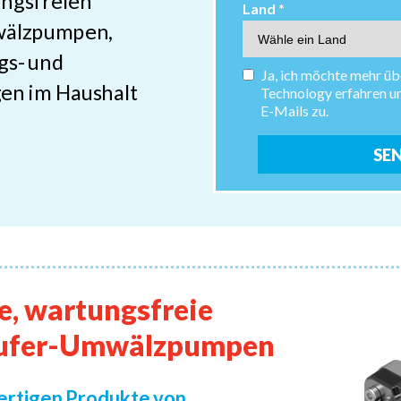
ungsfreien
Land *
wälzpumpen,
ngs- und
Ja, ich möchte mehr ü
en im Haushalt
Technology erfahren u
E-Mails zu.
SE
e, wartungsfreie
äufer-Umwälzpumpen
wertigen Produkte von