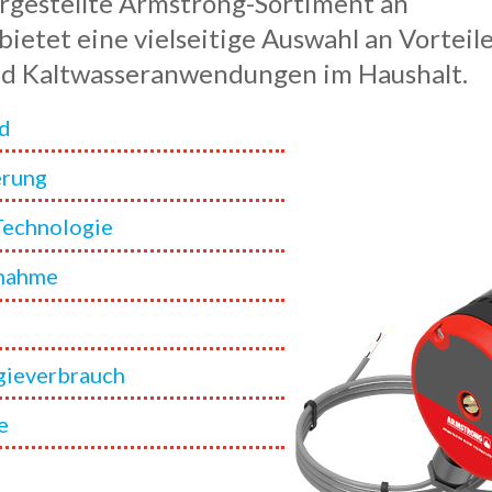
ergestellte Armstrong-Sortiment an
tet eine vielseitige Auswahl an Vorteile
und Kaltwasseranwendungen im Haushalt.
ad
erung
Technologie
bnahme
rgieverbrauch
e
g