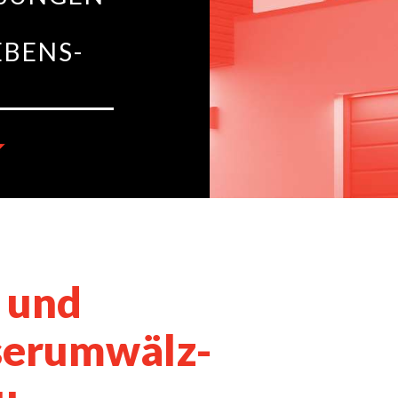
BENS-
 und
serumwälz-
u