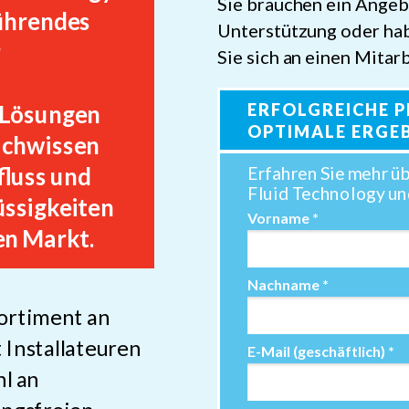
Sie brauchen ein Angeb
führendes
Unterstützung oder ha
r
Sie sich an einen Mitarb
 Lösungen
ERFOLGREICHE 
OPTIMALE ERGE
Fachwissen
fluss und
Erfahren Sie mehr ü
Fluid Technology un
üssigkeiten
Vorname *
en Markt.
Nachname *
ortiment an
Installateuren
E-Mail (geschäftlich) *
hl an