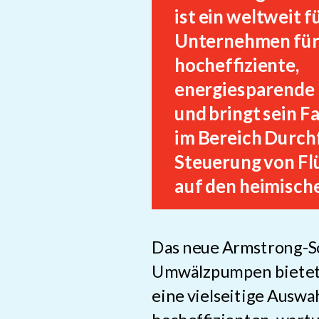
ist ein weltweit 
Unternehmen fü
hocheffiziente,
energiesparende
und bringt sein 
im Bereich Durch
Steuerung von Fl
auf den heimisch
Das neue Armstrong-S
Umwälzpumpen bietet 
eine vielseitige Auswa